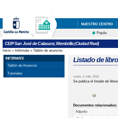
Pa
co
pri
NUESTRO CENTRO
Papás
CEIP San José de Calasanz, Membrilla (Ciudad Real)
Inicio
»
Infórmate
»
Tablón de anuncios
Se encuentra usted aquí
Listado de libr
INFÓRMATE
Tablón de Anuncios
Tutoriales
Lunes, 2 Julio, 2018
Se publica el listado de libro
Documentos relacionados:
Adjunto