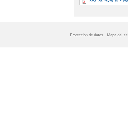
libros_de_texto_el_curs
Protección de datos
Mapa del sit