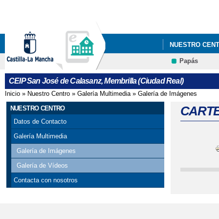
NUESTRO CEN
Papás
CEIP San José de Calasanz, Membrilla (Ciudad Real)
Inicio
»
Nuestro Centro
»
Galería Multimedia
»
Galería de Imágenes
Se encuentra usted aquí
CARTE
NUESTRO CENTRO
Datos de Contacto
Galería Multimedia
Galería de Imágenes
Galería de Vídeos
Contacta con nosotros